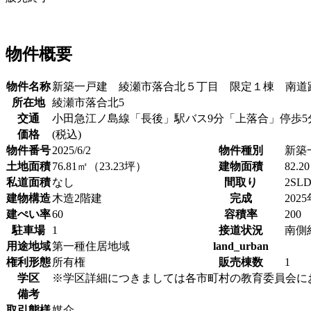
物件概要
物件名称
新築一戸建 綾瀬市落合北５丁目 限定１棟 南道
所在地
綾瀬市落合北5
交通
小田急江ノ島線「長後」駅バス9分「上落合」停歩5
価格
(税込)
物件番号
2025/6/2
物件種別
新築
土地面積
76.81㎡（23.23坪）
建物面積
82.
私道面積
なし
間取り
2SL
建物構造
木造2階建
完成
202
建ぺい率
60
容積率
200
駐車場
1
接道状況
南側
用途地域
第一種住居地域
land_urban
権利形態
所有権
販売棟数
1
学区
※学区詳細につきましては各市町村の教育委員会に
備考
取引態様
媒介