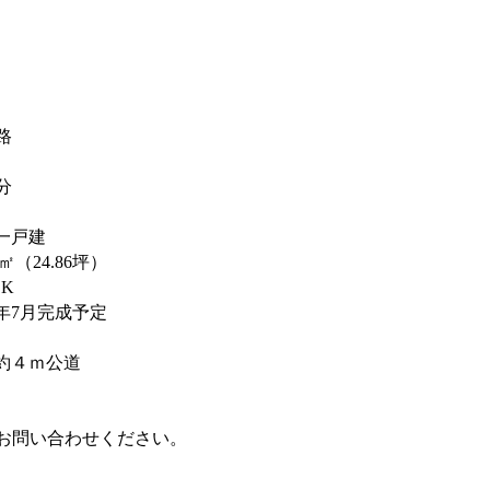
路
分
一戸建
20㎡（24.86坪）
DK
5年7月完成予定
約４ｍ公道
お問い合わせください。