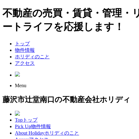
不動産の売買・賃貸・管理・
ートライフを応援します！
トップ
物件情報
ホリディのこと
アクセス
Menu
藤沢市辻堂南口の不動産会社ホリディ
Top
トップ
Pick Up
物件情報
About Holiday
ホリディのこと