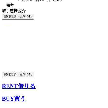
備考
取引態様
媒介
RENT
借りる
BUY
買う