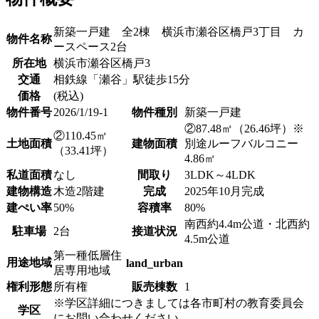
新築一戸建 全2棟 横浜市瀬谷区橋戸3丁目 カ
物件名称
ースペース2台
所在地
横浜市瀬谷区橋戸3
交通
相鉄線「瀬谷」駅徒歩15分
価格
(税込)
物件番号
2026/1/19-1
物件種別
新築一戸建
②87.48㎡（26.46坪）※
②110.45㎡
土地面積
建物面積
別途ルーフバルコニー
（33.41坪）
4.86㎡
私道面積
なし
間取り
3LDK～4LDK
建物構造
木造2階建
完成
2025年10月完成
建ぺい率
50%
容積率
80%
南西約4.4m公道・北西約
駐車場
2台
接道状況
4.5m公道
第一種低層住
用途地域
land_urban
居専用地域
権利形態
所有権
販売棟数
1
※学区詳細につきましては各市町村の教育委員会
学区
にお問い合わせください。