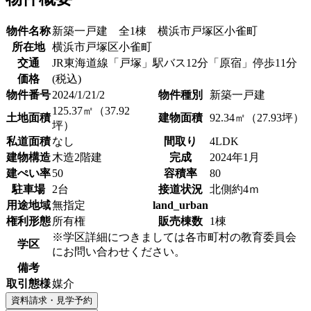
物件名称
新築一戸建 全1棟 横浜市戸塚区小雀町
所在地
横浜市戸塚区小雀町
交通
JR東海道線「戸塚」駅バス12分「原宿」停歩11分
価格
(税込)
物件番号
2024/1/21/2
物件種別
新築一戸建
125.37㎡（37.92
土地面積
建物面積
92.34㎡（27.93坪）
坪）
私道面積
なし
間取り
4LDK
建物構造
木造2階建
完成
2024年1月
建ぺい率
50
容積率
80
駐車場
2台
接道状況
北側約4ｍ
用途地域
無指定
land_urban
権利形態
所有権
販売棟数
1棟
※学区詳細につきましては各市町村の教育委員会
学区
にお問い合わせください。
備考
取引態様
媒介