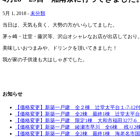
5月 1, 2018 -
未分類
当日は、天気も良く、大勢の方がいらしてました。
茅ヶ崎・辻堂・藤沢等、沢山オシャレなお店が出店しており
美味しいおつまみや、ドリンクを頂いてきました！
我が家の子供達も大はしゃぎでした。
お知らせ
【価格変更】新築一戸建 全２棟 辻堂太平台１-7-12付近
【価格変更】新築一戸建 全2棟 最終1棟 辻堂太平台1丁
【価格変更】新築一戸建 限定1棟 大和市福田3277-6 「
【価格変更】新築一戸建 綾瀬市早川 全6棟 残り2棟 全
【価格変更】新築一戸建 全2棟 最終1棟 海老名市国分寺