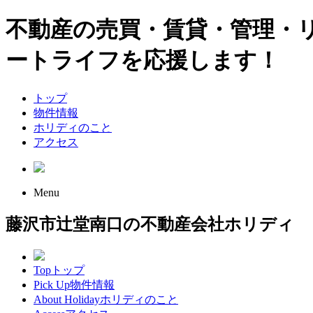
不動産の売買・賃貸・管理・
ートライフを応援します！
トップ
物件情報
ホリディのこと
アクセス
Menu
藤沢市辻堂南口の不動産会社ホリディ
Top
トップ
Pick Up
物件情報
About Holiday
ホリディのこと