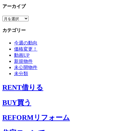
アーカイブ
ア
ー
カテゴリー
カ
イ
今週の動向
ブ
価格変更！
動画UP
新規物件
未公開物件
未分類
RENT
借りる
BUY
買う
REFORM
リフォーム