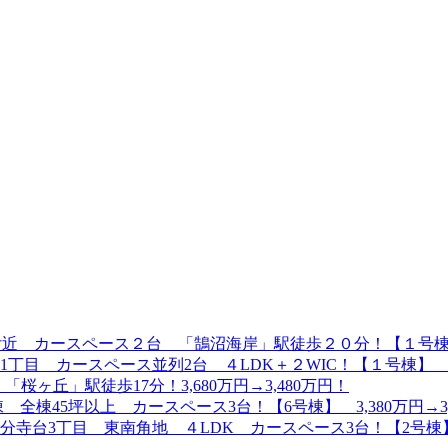
。
 カースペース２台 「鵠沼海岸」駅徒歩２０分！【１号棟】6,399
目 カースペース並列2台 ４LDK＋２WIC！【１号棟】 7,4
桜ヶ丘」駅徒歩17分！3,680万円→3,480万円！
棟45坪以上 カースペース3台！【6号棟】 3,380万円→3,
台3丁目 東南角地 ４LDK カースペース3台！【2号棟】3,9