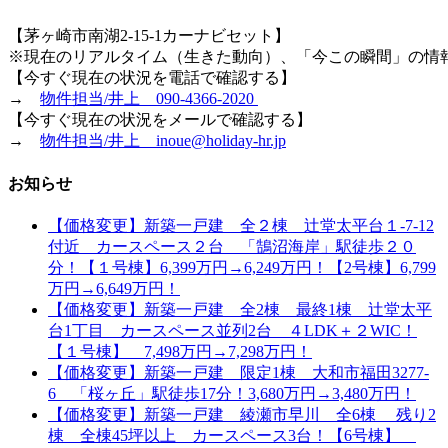
【茅ヶ崎市南湖2-15-1カーナビセット】
※現在のリアルタイム（生きた動向）、「今この瞬間」の情
【今すぐ現在の状況を電話で確認する】
→
物件担当/井上 090-4366-2020
【今すぐ現在の状況をメールで確認する】
→
物件担当/井上 inoue@holiday-hr.jp
お知らせ
【価格変更】新築一戸建 全２棟 辻堂太平台１-7-12
付近 カースペース２台 「鵠沼海岸」駅徒歩２０
分！【１号棟】6,399万円→6,249万円！【2号棟】6,799
万円→6,649万円！
【価格変更】新築一戸建 全2棟 最終1棟 辻堂太平
台1丁目 カースペース並列2台 ４LDK＋２WIC！
【１号棟】 7,498万円→7,298万円！
【価格変更】新築一戸建 限定1棟 大和市福田3277-
6 「桜ヶ丘」駅徒歩17分！3,680万円→3,480万円！
【価格変更】新築一戸建 綾瀬市早川 全6棟 残り2
棟 全棟45坪以上 カースペース3台！【6号棟】