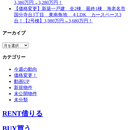
3,380万円→3,280万円！
【価格変更】新築一戸建 全2棟 最終1棟 海老名市
国分寺台3丁目 東南角地 ４LDK カースペース3
台！【2号棟】3,980万円→3,680万円！
アーカイブ
ア
ー
カテゴリー
カ
イ
今週の動向
ブ
価格変更！
動画UP
新規物件
未公開物件
未分類
RENT
借りる
BUY
買う