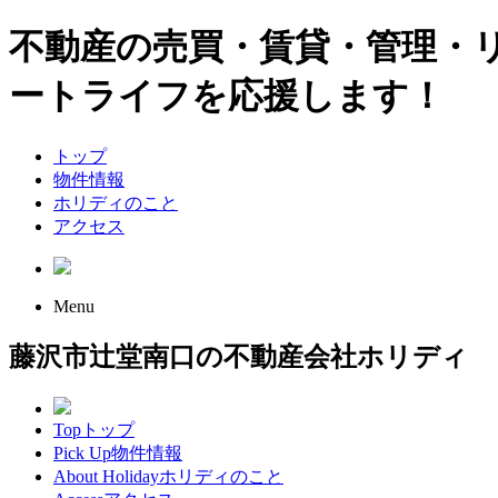
不動産の売買・賃貸・管理・
ートライフを応援します！
トップ
物件情報
ホリディのこと
アクセス
Menu
藤沢市辻堂南口の不動産会社ホリディ
Top
トップ
Pick Up
物件情報
About Holiday
ホリディのこと