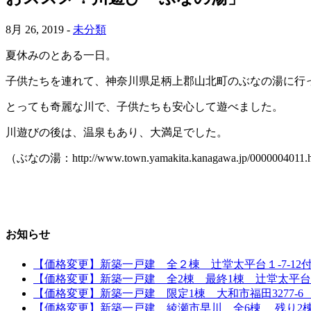
8月 26, 2019 -
未分類
夏休みのとある一日。
子供たちを連れて、神奈川県足柄上郡山北町のぶなの湯に行
とっても奇麗な川で、子供たちも安心して遊べました。
川遊びの後は、温泉もあり、大満足でした。
（ぶなの湯：http://www.town.yamakita.kanagawa.jp/0000004011.
お知らせ
【価格変更】新築一戸建 全２棟 辻堂太平台１-7-12付近
【価格変更】新築一戸建 全2棟 最終1棟 辻堂太平台1丁
【価格変更】新築一戸建 限定1棟 大和市福田3277-6 「
【価格変更】新築一戸建 綾瀬市早川 全6棟 残り2棟 全