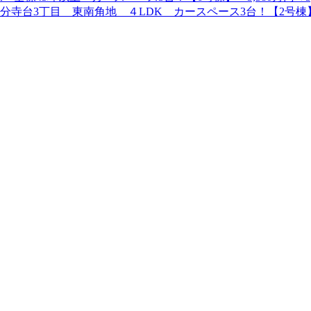
台3丁目 東南角地 ４LDK カースペース3台！【2号棟】3,9