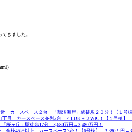
ってきました。
html）
 カースペース２台 「鵠沼海岸」駅徒歩２０分！【１号棟】6,399
目 カースペース並列2台 ４LDK＋２WIC！【１号棟】 7,4
桜ヶ丘」駅徒歩17分！3,680万円→3,480万円！
棟45坪以上 カースペース3台！【6号棟】 3,380万円→3,