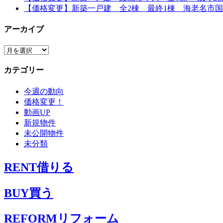
【価格変更】新築一戸建 全2棟 最終1棟 海老名市国分寺
アーカイブ
ア
ー
カテゴリー
カ
イ
今週の動向
ブ
価格変更！
動画UP
新規物件
未公開物件
未分類
RENT
借りる
BUY
買う
REFORM
リフォーム