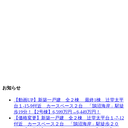
お知らせ
【動画UP】新築一戸建 全２棟 最終1棟 辻堂太平
台１-15-9付近 カースペース２台 「鵠沼海岸」駅徒
歩19分！【2号棟】6,599万円→6,449万円！
【価格変更】新築一戸建 全２棟 辻堂太平台１-7-12
付近 カースペース２台 「鵠沼海岸」駅徒歩２０