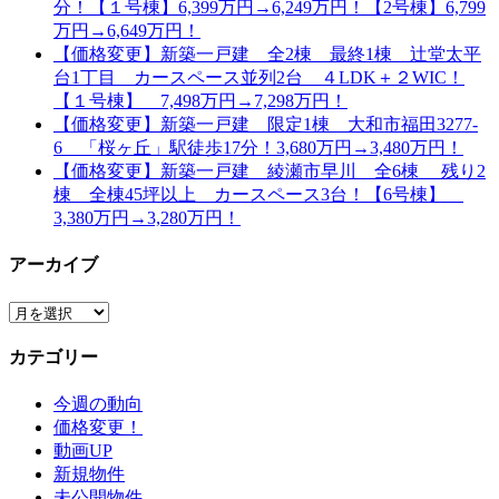
分！【１号棟】6,399万円→6,249万円！【2号棟】6,799
万円→6,649万円！
【価格変更】新築一戸建 全2棟 最終1棟 辻堂太平
台1丁目 カースペース並列2台 ４LDK＋２WIC！
【１号棟】 7,498万円→7,298万円！
【価格変更】新築一戸建 限定1棟 大和市福田3277-
6 「桜ヶ丘」駅徒歩17分！3,680万円→3,480万円！
【価格変更】新築一戸建 綾瀬市早川 全6棟 残り2
棟 全棟45坪以上 カースペース3台！【6号棟】
3,380万円→3,280万円！
アーカイブ
ア
ー
カテゴリー
カ
イ
今週の動向
ブ
価格変更！
動画UP
新規物件
未公開物件