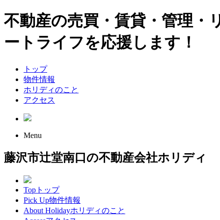
不動産の売買・賃貸・管理・
ートライフを応援します！
トップ
物件情報
ホリディのこと
アクセス
Menu
藤沢市辻堂南口の不動産会社ホリディ
Top
トップ
Pick Up
物件情報
About Holiday
ホリディのこと