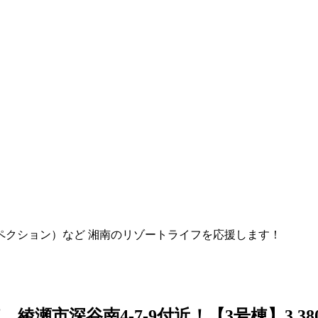
ペクション）など 湘南のリゾートライフを応援します！
瀬市深谷南4-7-9付近！【3号棟】3,380万