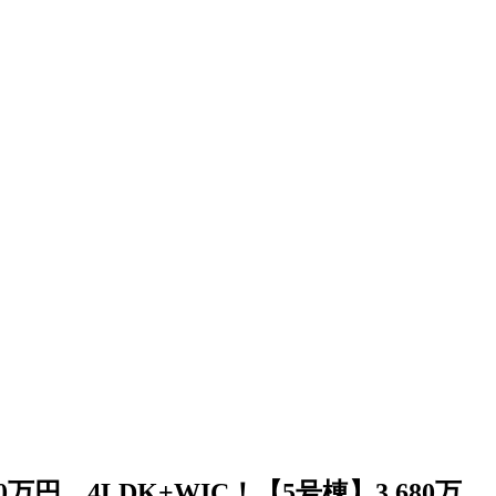
円 4LDK+WIC！【5号棟】3,680万