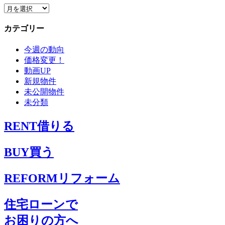
ア
ー
カテゴリー
カ
イ
今週の動向
ブ
価格変更！
動画UP
新規物件
未公開物件
未分類
RENT
借りる
BUY
買う
REFORM
リフォーム
住宅ローンで
お困りの方へ