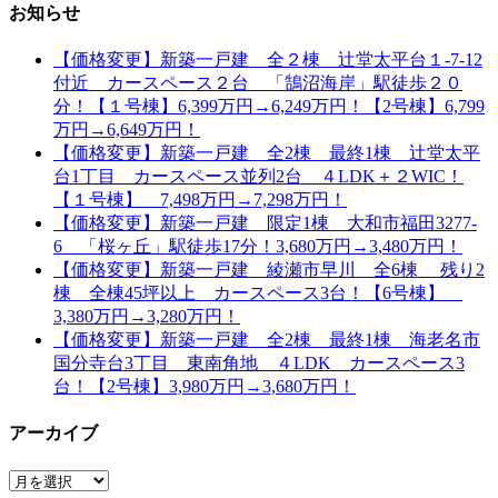
お知らせ
【価格変更】新築一戸建 全２棟 辻堂太平台１-7-12
付近 カースペース２台 「鵠沼海岸」駅徒歩２０
分！【１号棟】6,399万円→6,249万円！【2号棟】6,799
万円→6,649万円！
【価格変更】新築一戸建 全2棟 最終1棟 辻堂太平
台1丁目 カースペース並列2台 ４LDK＋２WIC！
【１号棟】 7,498万円→7,298万円！
【価格変更】新築一戸建 限定1棟 大和市福田3277-
6 「桜ヶ丘」駅徒歩17分！3,680万円→3,480万円！
【価格変更】新築一戸建 綾瀬市早川 全6棟 残り2
棟 全棟45坪以上 カースペース3台！【6号棟】
3,380万円→3,280万円！
【価格変更】新築一戸建 全2棟 最終1棟 海老名市
国分寺台3丁目 東南角地 ４LDK カースペース3
台！【2号棟】3,980万円→3,680万円！
アーカイブ
ア