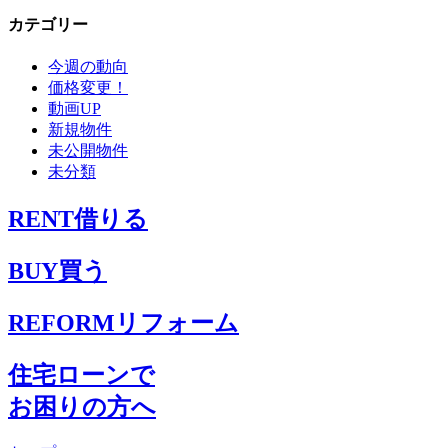
ー
カテゴリー
カ
イ
今週の動向
ブ
価格変更！
動画UP
新規物件
未公開物件
未分類
RENT
借りる
BUY
買う
REFORM
リフォーム
住宅ローンで
お困りの方へ