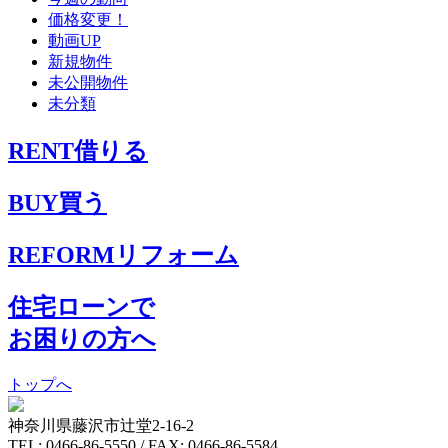
価格変更！
動画UP
新規物件
未公開物件
未分類
RENT
借りる
BUY
買う
REFORM
リフォーム
住宅ローンで
お困りの方へ
トップへ
神奈川県藤沢市辻堂2-16-2
TEL: 0466-86-5550 / FAX: 0466-86-5584