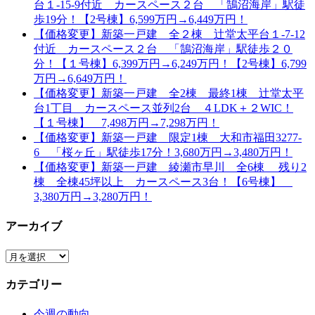
台１-15-9付近 カースペース２台 「鵠沼海岸」駅徒
歩19分！【2号棟】6,599万円→6,449万円！
【価格変更】新築一戸建 全２棟 辻堂太平台１-7-12
付近 カースペース２台 「鵠沼海岸」駅徒歩２０
分！【１号棟】6,399万円→6,249万円！【2号棟】6,799
万円→6,649万円！
【価格変更】新築一戸建 全2棟 最終1棟 辻堂太平
台1丁目 カースペース並列2台 ４LDK＋２WIC！
【１号棟】 7,498万円→7,298万円！
【価格変更】新築一戸建 限定1棟 大和市福田3277-
6 「桜ヶ丘」駅徒歩17分！3,680万円→3,480万円！
【価格変更】新築一戸建 綾瀬市早川 全6棟 残り2
棟 全棟45坪以上 カースペース3台！【6号棟】
3,380万円→3,280万円！
アーカイブ
ア
ー
カテゴリー
カ
イ
今週の動向
ブ