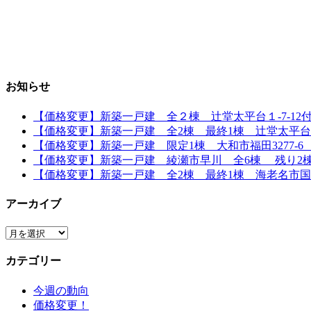
お知らせ
【価格変更】新築一戸建 全２棟 辻堂太平台１-7-12付近
【価格変更】新築一戸建 全2棟 最終1棟 辻堂太平台1丁
【価格変更】新築一戸建 限定1棟 大和市福田3277-6 「
【価格変更】新築一戸建 綾瀬市早川 全6棟 残り2棟 全
【価格変更】新築一戸建 全2棟 最終1棟 海老名市国分寺
アーカイブ
ア
ー
カテゴリー
カ
イ
今週の動向
ブ
価格変更！