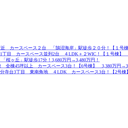
 カースペース２台 「鵠沼海岸」駅徒歩２０分！【１号棟】6,399
目 カースペース並列2台 ４LDK＋２WIC！【１号棟】 7,4
桜ヶ丘」駅徒歩17分！3,680万円→3,480万円！
棟45坪以上 カースペース3台！【6号棟】 3,380万円→3,
台3丁目 東南角地 ４LDK カースペース3台！【2号棟】3,9