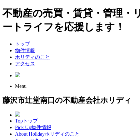
不動産の売買・賃貸・管理・
ートライフを応援します！
トップ
物件情報
ホリディのこと
アクセス
Menu
藤沢市辻堂南口の不動産会社ホリディ
Top
トップ
Pick Up
物件情報
About Holiday
ホリディのこと