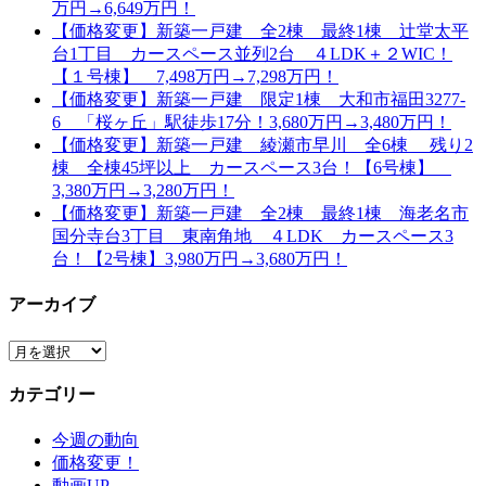
万円→6,649万円！
【価格変更】新築一戸建 全2棟 最終1棟 辻堂太平
台1丁目 カースペース並列2台 ４LDK＋２WIC！
【１号棟】 7,498万円→7,298万円！
【価格変更】新築一戸建 限定1棟 大和市福田3277-
6 「桜ヶ丘」駅徒歩17分！3,680万円→3,480万円！
【価格変更】新築一戸建 綾瀬市早川 全6棟 残り2
棟 全棟45坪以上 カースペース3台！【6号棟】
3,380万円→3,280万円！
【価格変更】新築一戸建 全2棟 最終1棟 海老名市
国分寺台3丁目 東南角地 ４LDK カースペース3
台！【2号棟】3,980万円→3,680万円！
アーカイブ
ア
ー
カテゴリー
カ
イ
今週の動向
ブ
価格変更！
動画UP