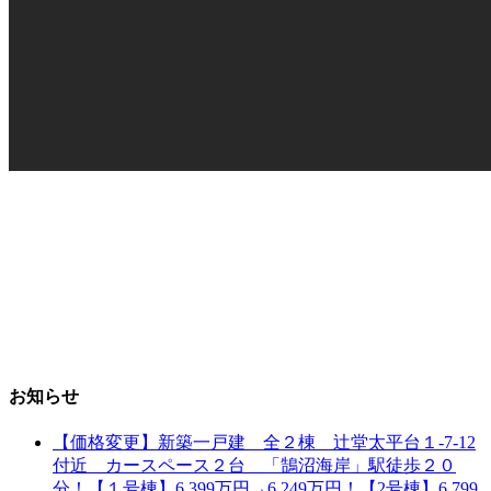
お知らせ
【価格変更】新築一戸建 全２棟 辻堂太平台１-7-12
付近 カースペース２台 「鵠沼海岸」駅徒歩２０
分！【１号棟】6,399万円→6,249万円！【2号棟】6,799