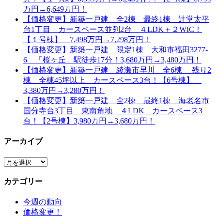
万円→6,649万円！
【価格変更】新築一戸建 全2棟 最終1棟 辻堂太平
台1丁目 カースペース並列2台 ４LDK＋２WIC！
【１号棟】 7,498万円→7,298万円！
【価格変更】新築一戸建 限定1棟 大和市福田3277-
6 「桜ヶ丘」駅徒歩17分！3,680万円→3,480万円！
【価格変更】新築一戸建 綾瀬市早川 全6棟 残り2
棟 全棟45坪以上 カースペース3台！【6号棟】
3,380万円→3,280万円！
【価格変更】新築一戸建 全2棟 最終1棟 海老名市
国分寺台3丁目 東南角地 ４LDK カースペース3
台！【2号棟】3,980万円→3,680万円！
アーカイブ
ア
ー
カテゴリー
カ
イ
今週の動向
ブ
価格変更！