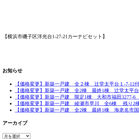
【横浜市磯子区洋光台1-27-21カーナビセット】
お知らせ
【価格変更】新築一戸建 全２棟 辻堂太平台１-7-12付近
【価格変更】新築一戸建 全2棟 最終1棟 辻堂太平台1丁
【価格変更】新築一戸建 限定1棟 大和市福田3277-6 「
【価格変更】新築一戸建 綾瀬市早川 全6棟 残り2棟 全
【価格変更】新築一戸建 全2棟 最終1棟 海老名市国分寺
アーカイブ
ア