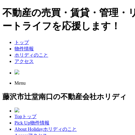
不動産の売買・賃貸・管理・
ートライフを応援します！
トップ
物件情報
ホリディのこと
アクセス
Menu
藤沢市辻堂南口の不動産会社ホリディ
Top
トップ
Pick Up
物件情報
About Holiday
ホリディのこと