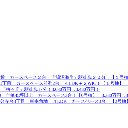
 カースペース２台 「鵠沼海岸」駅徒歩２０分！【１号棟】6,399
目 カースペース並列2台 ４LDK＋２WIC！【１号棟】 7,4
桜ヶ丘」駅徒歩17分！3,680万円→3,480万円！
棟45坪以上 カースペース3台！【6号棟】 3,380万円→3,
台3丁目 東南角地 ４LDK カースペース3台！【2号棟】3,9