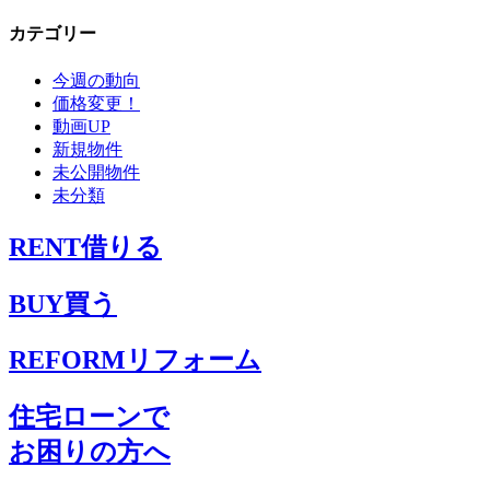
ー
カテゴリー
カ
イ
今週の動向
ブ
価格変更！
動画UP
新規物件
未公開物件
未分類
RENT
借りる
BUY
買う
REFORM
リフォーム
住宅ローンで
お困りの方へ