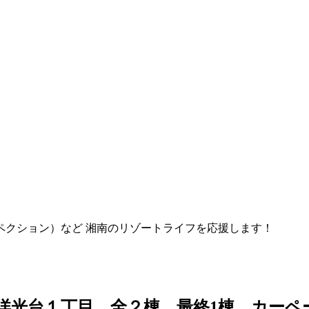
ペクション）など 湘南のリゾートライフを応援します！
台１丁目 全２棟 最終1棟 カーペース３台