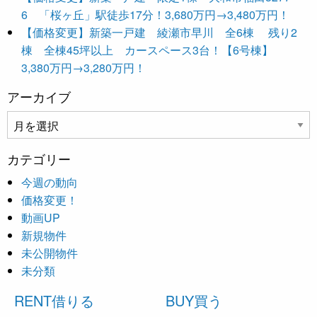
6 「桜ヶ丘」駅徒歩17分！3,680万円→3,480万円！
【価格変更】新築一戸建 綾瀬市早川 全6棟 残り2
棟 全棟45坪以上 カースペース3台！【6号棟】
3,380万円→3,280万円！
アーカイブ
ア
ー
カ
カテゴリー
イ
今週の動向
ブ
価格変更！
動画UP
新規物件
未公開物件
未分類
RENT
借りる
BUY
買う