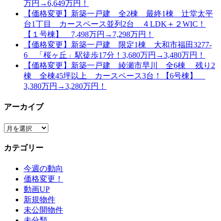
万円→6,649万円！
【価格変更】新築一戸建 全2棟 最終1棟 辻堂太平
台1丁目 カースペース並列2台 ４LDK＋２WIC！
【１号棟】 7,498万円→7,298万円！
【価格変更】新築一戸建 限定1棟 大和市福田3277-
6 「桜ヶ丘」駅徒歩17分！3,680万円→3,480万円！
【価格変更】新築一戸建 綾瀬市早川 全6棟 残り2
棟 全棟45坪以上 カースペース3台！【6号棟】
3,380万円→3,280万円！
アーカイブ
ア
ー
カテゴリー
カ
イ
今週の動向
ブ
価格変更！
動画UP
新規物件
未公開物件
未分類