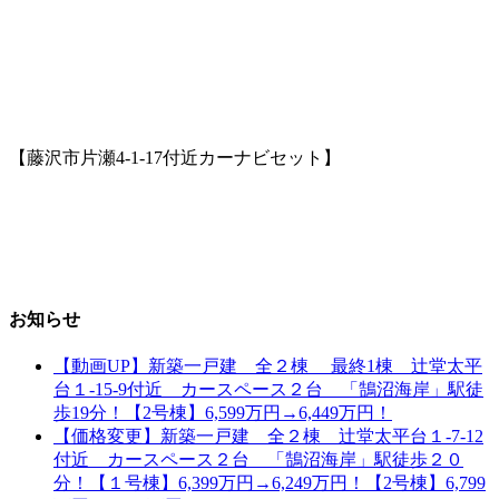
【藤沢市片瀬4-1-17付近カーナビセット】
お知らせ
【動画UP】新築一戸建 全２棟 最終1棟 辻堂太平
台１-15-9付近 カースペース２台 「鵠沼海岸」駅徒
歩19分！【2号棟】6,599万円→6,449万円！
【価格変更】新築一戸建 全２棟 辻堂太平台１-7-12
付近 カースペース２台 「鵠沼海岸」駅徒歩２０
分！【１号棟】6,399万円→6,249万円！【2号棟】6,799