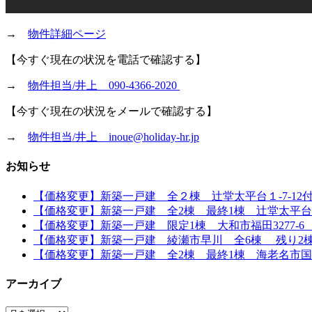
→
物件詳細ページ
【今すぐ現在の状況を電話で確認する】
→
物件担当/井上 090-4366-2020
【今すぐ現在の状況をメールで確認する】
→
物件担当/井上 inoue@holiday-hr.jp
お知らせ
【価格変更】新築一戸建 全２棟 辻堂太平台１-7-12付近
【価格変更】新築一戸建 全2棟 最終1棟 辻堂太平台1丁
【価格変更】新築一戸建 限定1棟 大和市福田3277-6 「
【価格変更】新築一戸建 綾瀬市早川 全6棟 残り2棟 全
【価格変更】新築一戸建 全2棟 最終1棟 海老名市国分寺
アーカイブ