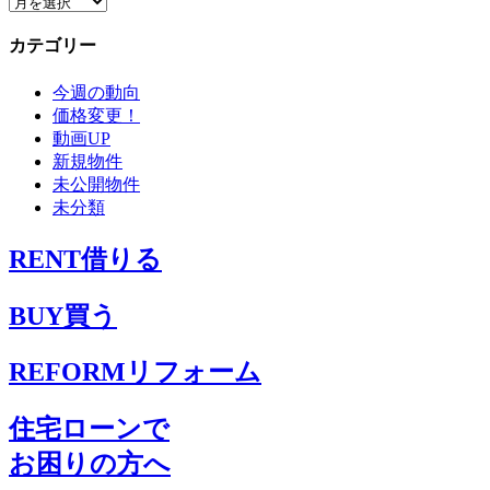
ア
ー
カテゴリー
カ
イ
今週の動向
ブ
価格変更！
動画UP
新規物件
未公開物件
未分類
RENT
借りる
BUY
買う
REFORM
リフォーム
住宅ローンで
お困りの方へ