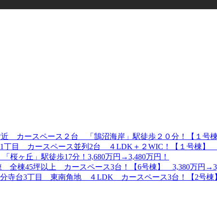
 カースペース２台 「鵠沼海岸」駅徒歩２０分！【１号棟】6,399
目 カースペース並列2台 ４LDK＋２WIC！【１号棟】 7,4
桜ヶ丘」駅徒歩17分！3,680万円→3,480万円！
棟45坪以上 カースペース3台！【6号棟】 3,380万円→3,
台3丁目 東南角地 ４LDK カースペース3台！【2号棟】3,9