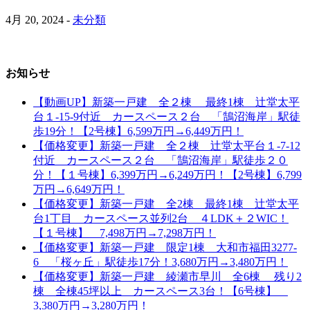
4月 20, 2024 -
未分類
お知らせ
【動画UP】新築一戸建 全２棟 最終1棟 辻堂太平
台１-15-9付近 カースペース２台 「鵠沼海岸」駅徒
歩19分！【2号棟】6,599万円→6,449万円！
【価格変更】新築一戸建 全２棟 辻堂太平台１-7-12
付近 カースペース２台 「鵠沼海岸」駅徒歩２０
分！【１号棟】6,399万円→6,249万円！【2号棟】6,799
万円→6,649万円！
【価格変更】新築一戸建 全2棟 最終1棟 辻堂太平
台1丁目 カースペース並列2台 ４LDK＋２WIC！
【１号棟】 7,498万円→7,298万円！
【価格変更】新築一戸建 限定1棟 大和市福田3277-
6 「桜ヶ丘」駅徒歩17分！3,680万円→3,480万円！
【価格変更】新築一戸建 綾瀬市早川 全6棟 残り2
棟 全棟45坪以上 カースペース3台！【6号棟】
3,380万円→3,280万円！