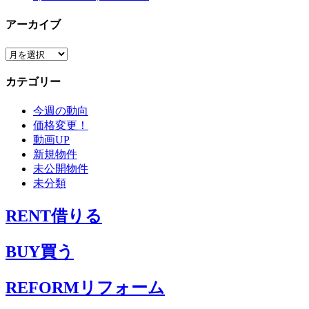
アーカイブ
ア
ー
カテゴリー
カ
イ
今週の動向
ブ
価格変更！
動画UP
新規物件
未公開物件
未分類
RENT
借りる
BUY
買う
REFORM
リフォーム